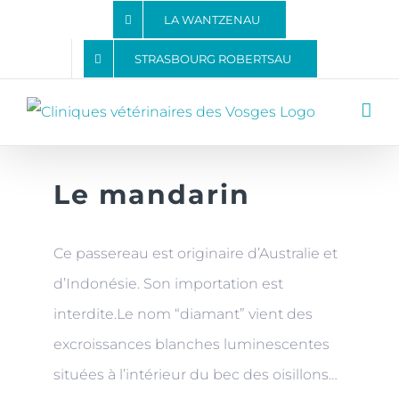
Passer
LA WANTZENAU
au
STRASBOURG ROBERTSAU
contenu
Le mandarin
View
Larger
Image
Ce passereau est originaire d’Australie et
d’Indonésie. Son importation est
interdite.Le nom “diamant” vient des
excroissances blanches luminescentes
situées à l’intérieur du bec des oisillons…