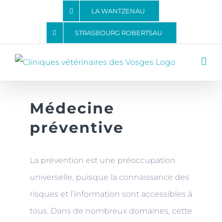
Passer
LA WANTZENAU
au
STRASBOURG ROBERTSAU
contenu
Médecine
View
Larger
préventive
Image
La prévention est une préoccupation
universelle, puisque la connaissance des
risques et l’information sont accessibles à
tous. Dans de nombreux domaines, cette