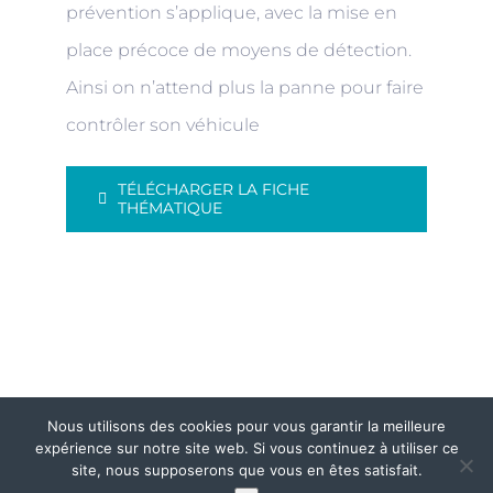
prévention s’applique, avec la mise en
place précoce de moyens de détection.
Ainsi on n’attend plus la panne pour faire
contrôler son véhicule
TÉLÉCHARGER LA FICHE
THÉMATIQUE
Nous utilisons des cookies pour vous garantir la meilleure
© Copyright
2026 | Conception
Véto
expérience sur notre site web. Si vous continuez à utiliser ce
site, nous supposerons que vous en êtes satisfait.
online
|
Mentions légales
|
CGF